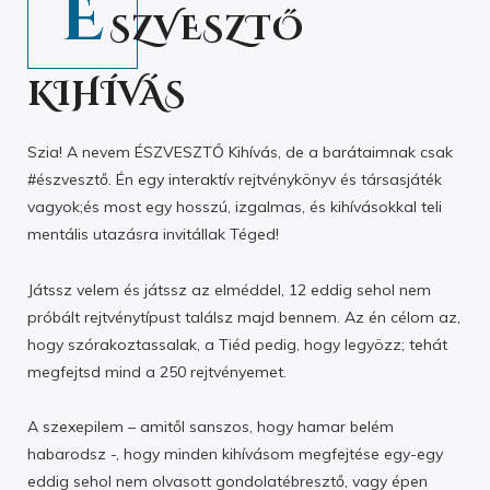
É
SZVESZTŐ
KIHÍVÁS
Szia! A nevem ÉSZVESZTŐ Kihívás, de a barátaimnak csak
#észvesztő. Én egy interaktív rejtvénykönyv és társasjáték
vagyok;és most egy hosszú, izgalmas, és kihívásokkal teli
mentális utazásra invitállak Téged!
Játssz velem és játssz az elméddel, 12 eddig sehol nem
próbált rejtvénytípust találsz majd bennem. Az én célom az,
hogy szórakoztassalak, a Tiéd pedig, hogy legyözz; tehát
megfejtsd mind a 250 rejtvényemet.
A szexepilem – amitől sanszos, hogy hamar belém
habarodsz -, hogy minden kihívásom megfejtése egy-egy
eddig sehol nem olvasott gondolatébresztő, vagy épen