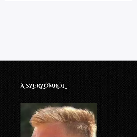
A SZERZŐMRŐL