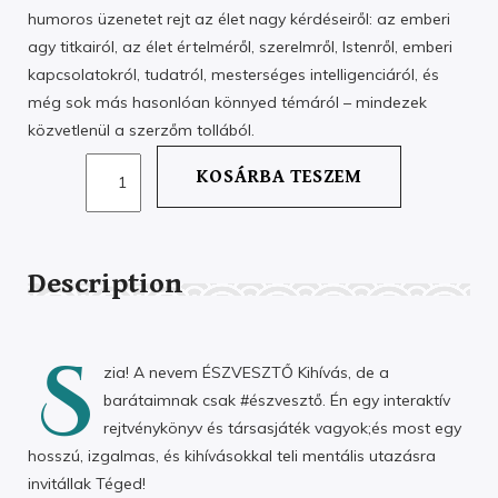
humoros üzenetet rejt az élet nagy kérdéseiről: az emberi
agy titkairól, az élet értelméről, szerelmről, Istenről, emberi
kapcsolatokról, tudatról, mesterséges intelligenciáról, és
még sok más hasonlóan könnyed témáról – mindezek
közvetlenül a szerzőm tollából.
ÉSZVESZTŐ
KOSÁRBA TESZEM
KIHÍVÁS
MENNYISÉG
Description
S
zia! A nevem ÉSZVESZTŐ Kihívás, de a
barátaimnak csak #észvesztő. Én egy interaktív
rejtvénykönyv és társasjáték vagyok;és most egy
hosszú, izgalmas, és kihívásokkal teli mentális utazásra
invitállak Téged!