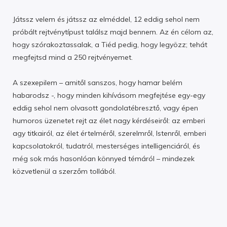
Játssz velem és játssz az elméddel, 12 eddig sehol nem
próbált rejtvénytípust találsz majd bennem. Az én célom az,
hogy szórakoztassalak, a Tiéd pedig, hogy legyözz; tehát
megfejtsd mind a 250 rejtvényemet.
A szexepilem – amitől sanszos, hogy hamar belém
habarodsz -, hogy minden kihívásom megfejtése egy-egy
eddig sehol nem olvasott gondolatébresztő, vagy épen
humoros üzenetet rejt az élet nagy kérdéseiről: az emberi
agy titkairól, az élet értelméről, szerelmről, Istenről, emberi
kapcsolatokról, tudatról, mesterséges intelligenciáról, és
még sok más hasonlóan könnyed témáról – mindezek
közvetlenül a szerzőm tollából.