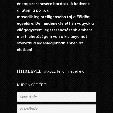
énem; szerencsére barátok. A kedvenc
állatom a polip, a
második legintelligensebb faj a Földön;
egyelőre. De mindenekfelett én vagyok a
világegyetem legszerencsésebb embere,
mert lehetőségem van a kislányomat
szeretni a legeslegjobban ebben az
életben!
Hiírlevél
Iratkozz fel a hírlevélre a
KUPONKÓDÉRT!