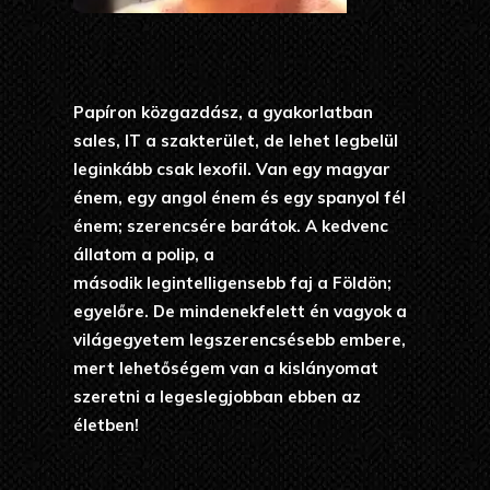
Papíron közgazdász, a gyakorlatban
sales, IT a szakterület, de lehet legbelül
leginkább csak lexofil. Van egy magyar
énem, egy angol énem és egy spanyol fél
énem; szerencsére barátok. A kedvenc
állatom a polip, a
második legintelligensebb faj a Földön;
egyelőre. De mindenekfelett én vagyok a
világegyetem legszerencsésebb embere,
mert lehetőségem van a kislányomat
szeretni a legeslegjobban ebben az
életben!