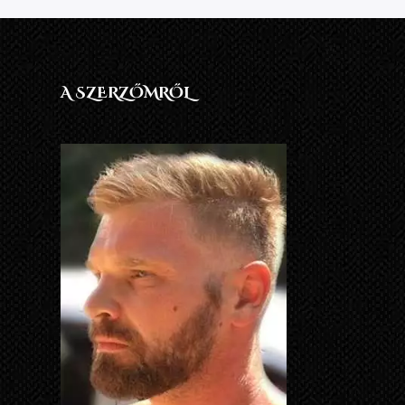
A SZERZŐMRŐL